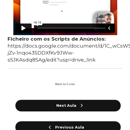
Ficheiro com os Scripts de Anúncios:
https://docs.google.com/document/d/1C_wCsW5
jZv-1nqo43SDDXfKv9JWw-
sSJKAsdq8SAg/edit?usp=drive_link
Back to Curso
Next Aula
Previous Aula