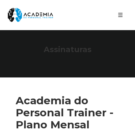
Toggle
naviga
Skip
to
Assinaturas
content
Academia do
Personal Trainer -
Plano Mensal